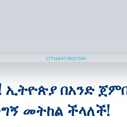
ን! ኢትዮጵያ በአንድ ጀምበ
ችግኝ መትከል ችላለች!