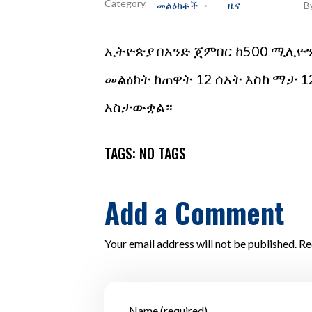
መልዕክቶች
ዜና
B
ኢትዮጵያ በአንድ ጀምበር ከ500 ሚሊዮን
መልዕክት ከጠዋት 12 ሰአት እስከ ማታ 1
አስታውቋል።
TAGS: NO TAGS
Add a Comment
Your email address will not be published. Re