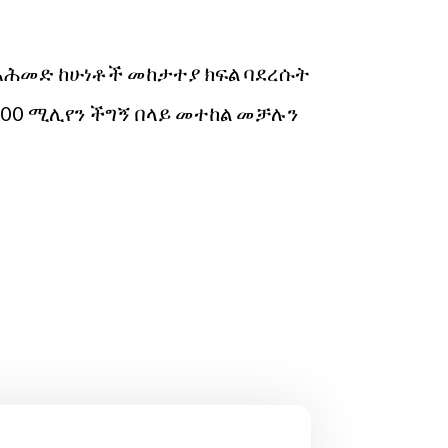
 አሕመድ ከሁነቶች መከታተያ ክፍል ባደረሱት
ከ500 ሚሊየን ችግኝ በላይ መተከል መቻሉን