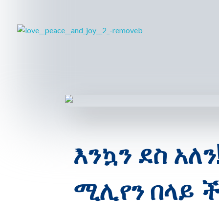
ለሚ ኩራ ክፍለ ከተማ ብልጽግና ፓርቲ ጽ/ቤት
ለሚ ኩራ ክፍለ ከተማ ብልጽግና ፓርቲ ጽ/ቤት
እንኳን ደስ አለ
ሚሊየን በላይ 