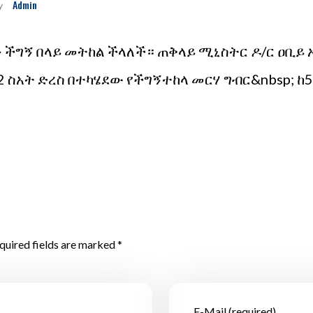
Admin
y
 ችግኝ በላይ መትከል ችላለች። ጠቅላይ ሚኒስትር ዶ/ር ዐቢይ
2 ስአት ድረስ በተካሄደው የችግኝተከላ መርሃ ግብር&nbsp; 
quired fields are marked *