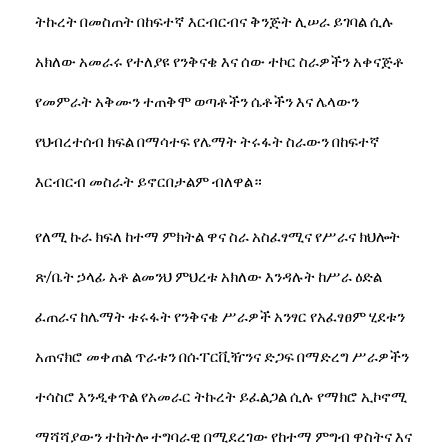
ትኩረት በመስጠት በከፍተኛ እርብርብና ቅንጅት ሊሠራ ይገባል ሲሉ
አክለው አመራሩ የተለያዩ የንቅናቄ እና ሰው ተኮር ስራዎችን አቀናጅቶ
የመምራት አቅሙን ተጠቅሞ ወጣቶችን ሴቶችን እና ሌላውን
የህብረተሰብ ክፍል በማሳተፍ የሌማት ትሩፋት ስራውን በከፍተኛ
እርብርብ መስራት ይኖርበታልም ብለዋል።
የለሚ ኩራ ክፍለ ከተማ ምክትል ዋና ስራ አስፈፃሚና የሥራና ክህሎት
ጽ/ቤት ኃላፊ አቶ ልመንህ ምህረቱ አክለው እንዳሉት ከሥራ ዕድል
ፈጠራና ከሌማት ቱሩፋት የንቅናቄ ሥራዎች አንፃር የአፈፃፀም ሂደቱን
አጠናክሮ መቀጠል ጥራቱን በሱፐርቪዥንና ድጋፍ በማድረግ ሥራዎችን
ተሳስሮ እንዲቀጥል የአመራር ትኩረት ይፈልጋል ሲሉ የማክሮ ኢኮኖሚ
ማሻሻያውን ተከትሎ ተግባራዊ በሚደረገው የከተማ ምግብ ዋስትና እና