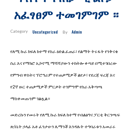
አፈፃፀም ተመገምገም ።
Uncategorized
Admin
By
የለሚ ኩራ ክፍለ ከተማ የስራ ዕድል ፈጠራ፣ የልማት ትሩፋት የንቅናቄ
ስራ እና የማክሮ ኢኮኖሚ ማሻሻያውን ተከትሎ ቀጣይ በሚተገበረው
የምግብ ዋስትና ፕሮግራም የተጠቃሚዎች ልየታ፣ የደረጃ ፍረጃ እና
የ2ኛ ዙር ተጠቃሚዎች ምርቃት ተገምግሞ የስራ አቅጣጫ
ማስቀመጡንም ገልጿል።
መድረኩን የመሩት የለሚ ኩራ ክፍለ ከተማ የብልፅግና ፓርቲ ቅርንጫፍ
ጽ/ቤት ኃላፊ አቶ ፈንታሁን ሌማንቾ እንዳሉት ተግባራቱን አመራሩ