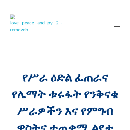
ለሚ ኩራ ክፍለ ከተማ ብልጽግና ፓርቲ ጽ/ቤት
ለሚ ኩራ ክፍለ ከተማ ብልጽግና ፓርቲ ጽ/ቤት
የሥራ ዕድል ፈጠራና
የሌማት ቱሩፋት የንቅናቄ
ሥራዎችን እና የምግብ
ዋስትና ተጠቃሚ ልየታ