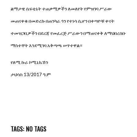
ልማታዊ ሴፍቲኔት ተጠቃሚዎችን ለመለየት የምዝገባ ሥራው
መጠናቀቁ በመድረኩ በጠንካራ ጎን የተነሳ ሲሆን በቀጣዮቹ ቀናት
ተመዝጋቢዎችን በደረጃ የመፈረጅ ሥራውን በማጠናቀቅ ለማህበረሰቡ
ማስተቸት እንደሚገባ አቅጣጫ ሠጥተዋል።
የለሚ ኩራ ኮሚኒኬሽን
ታህሳስ 13/2017 ዓ.ም
TAGS: NO TAGS