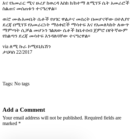
እና የአመራር ሚና ዙሪያ ከወረዳ እስከ ክ/ከተማ ለሚገኙ ሴት አመራሮች
ስልጠና መሰጠቱን ተናግረዋል፡፡
ወ/ሮ ሙሉእመቤት ሴቶች የሀገር ዋልታና መሰረት በመሆናቸው በተለያየ
ደረጃ በሚገኙ የአመራርነት ማዕቀፎች ማሳተፍ እና የአመለካከት ለውጥ
ማምጣት ሲቻል መሆኑን ገልጸው ሴቶች ከቤተሰብ ጀምሮ በየትኛውም
የስልጣን ደረጃ መሳተፍ እንዳለባቸው ተናግረዋል፡፡
via ለሚ ኩራ ኮሚዩኒኬሽን
ታህሳስ 22/2017
Tags: No tags
Add a Comment
Your email address will not be published. Required fields are
marked *