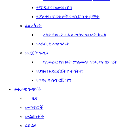
የሚዲያና ኮሙኒኬሽን
የፖለቲካ ፓርቲዎችና የሲቪክ ተቋማት
ልዩ ፅ/ቤት
አስተዳደር እና ፋይናንስና ንብረት ክፍል
የአይሲቲ አገልግሎት
ድርጅት ጉዳይ
የአመራር የአባላት ምልመላ፣ ግንባታና ስምረት
የህዝብ አደረጃጀትና ተሳትፎ
የጥናትና ሱፐርቪዥን
ወቅታዊ ጉዳዮች
ዜና
መጣጥፎች
መልዕክቶች
ልዩ ልዩ