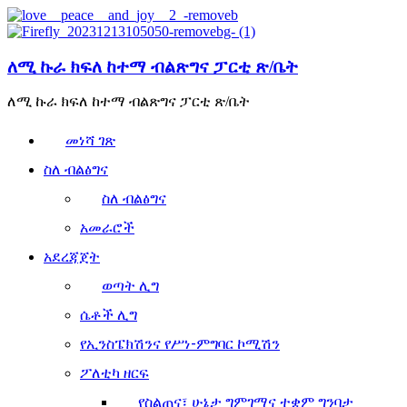
ለሚ ኩራ ክፍለ ከተማ ብልጽግና ፓርቲ ጽ/ቤት
ለሚ ኩራ ክፍለ ከተማ ብልጽግና ፓርቲ ጽ/ቤት
መነሻ ገጽ
ስለ ብልፅግና
ስለ ብልፅግና
አመራሮች
አደረጃጀት
ወጣት ሊግ
ሴቶች ሊግ
የኢንስፔክሽንና የሥነ-ምግባር ኮሚሽን
ፖለቲካ ዘርፍ
የስልጠና፣ ሁኔታ ግምገማና ተቋም ግንባታ