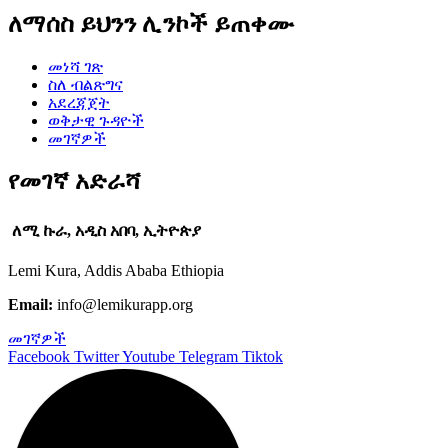
ለማሰስ ይህንን ሊንኮች ይጠቀሙ
መነሻ ገጽ
ስለ ብልጽግና
አደረጃጀት
ወቅታዊ ጉዳዮች
መገኛዎች
የመገኛ አድራሻ
ለሚ ኩራ, አዲስ አበባ, ኢትዮጵያ
Lemi Kura, Addis Ababa Ethiopia
Email:
info@lemikurapp.org
መገኛዎች
Facebook
Twitter
Youtube
Telegram
Tiktok