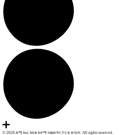
© 2026 ለሚ ኩራ ክፍለ ከተማ ብልጽግና ፓርቲ ጽ/ቤት. All rights reserved.