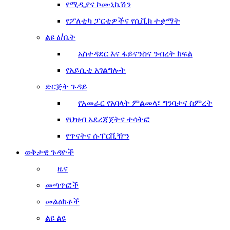
የሚዲያና ኮሙኒኬሽን
የፖለቲካ ፓርቲዎችና የሲቪክ ተቋማት
ልዩ ፅ/ቤት
አስተዳደር እና ፋይናንስና ንብረት ክፍል
የአይሲቲ አገልግሎት
ድርጅት ጉዳይ
የአመራር የአባላት ምልመላ፣ ግንባታና ስምረት
የህዝብ አደረጃጀትና ተሳትፎ
የጥናትና ሱፐርቪዥን
ወቅታዊ ጉዳዮች
ዜና
መጣጥፎች
መልዕክቶች
ልዩ ልዩ