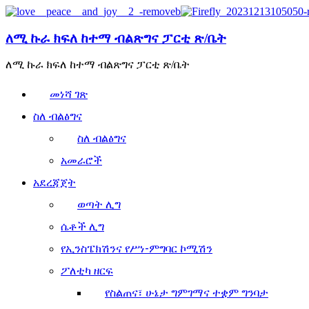
ለሚ ኩራ ክፍለ ከተማ ብልጽግና ፓርቲ ጽ/ቤት
ለሚ ኩራ ክፍለ ከተማ ብልጽግና ፓርቲ ጽ/ቤት
መነሻ ገጽ
ስለ ብልፅግና
ስለ ብልፅግና
አመራሮች
አደረጃጀት
ወጣት ሊግ
ሴቶች ሊግ
የኢንስፔክሽንና የሥነ-ምግባር ኮሚሽን
ፖለቲካ ዘርፍ
የስልጠና፣ ሁኔታ ግምገማና ተቋም ግንባታ