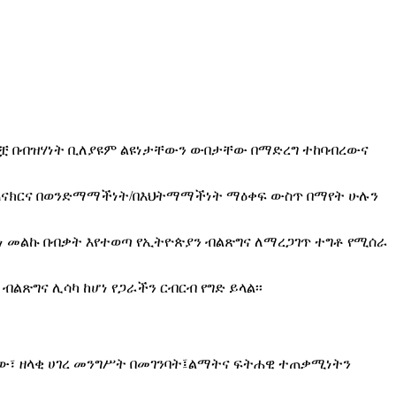
 ዜጎቿ በብዝሃነት ቢለያዩም ልዩነታቸውን ውበታቸው በማድረግ ተከባብረውና
ያጠናክርና በወንድማማችነት/በእህትማማችነት ማዕቀፍ ውስጥ በማየት ሁሉን
ሆነ መልኩ በብቃት እየተወጣ የኢትዮጵያን ብልጽግና ለማረጋገጥ ተግቶ የሚሰራ
ብልጽግና ሊሳካ ከሆነ የጋራችን ርብርብ የግድ ይላል፡፡
ያለው፣ ዘላቂ ሀገረ መንግሥት በመገንባት፤ልማትና ፍትሐዊ ተጠቃሚነትን