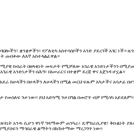
 ባህሎችን፣ ቋንቋዎችን፣ የፖለቲካ አስተሳሰቦችን አንድ ያደረገች አገር ነች።
ነት ጠብቀው ለእኛ አስተላልፈዋል።
ኢኮኖሚያዊ ስብራት በዘላቂነት መፍታት የሚቻለው አገራዊ አንድነታችንን በሚ
ገራዊ አንድነታችን በሕግ፣ በአሠራርና በተቋም ደረጃ ዋና አጀንዳ ሆኗል።
ና አደራ ከሁላችን በሁላችን ለሁላችን በሚል መርህ ፍጹም አካታችና አሳታፊ በ
መሰለፍ ጉዞ ነው፡፡ ይህ አድካሚ ጉዞ በግል በመሮጥ ብቻ የሚሳካ አይደለም፡፡ 
ፅግና ጽ/ቤት አንዱ ሲሆን ዋነኛ ዓላማውም ጠንካራ፣ ዴሞክራሲያዊ፣ ቅቡልነት 
የሚያሰፍን ማኅበራዊ ልማትን በክ/ከተማው ማረጋገጥ ነው፡፡