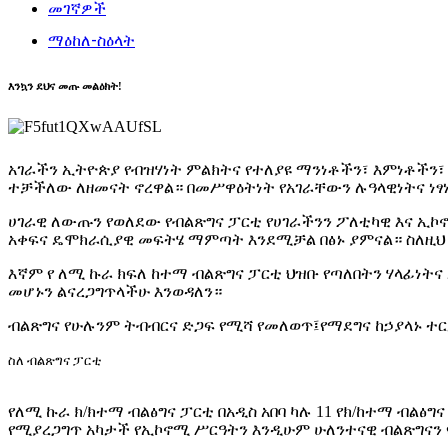
መገኛዎች
ማዕከለ-ስዕላት
እንኳን ደህና መጡ መልዕክት!
አገራችን ኢትዮጵያ የብዝሃነት ምልክትና የተለያዩ ማንነቶችን፣ እምነቶችን፣
ተቻችለው ለዘመናት ኖረዋል። በመሥዋዕትነት የአገራቸውን ሉዓላዊነትና ነፃ
ሀገራዊ ለውጡን የወለደው የብልጽግና ፓርቲ የሀገራችንን ፖለቲካዊ እና 
አቀፍና ዴሞክራሲያዊ መፍትሄ ማምጣት እንደሚቻል በፅኑ ያምናል። ስለዚህ አ
እኛም የ ለሚ ኩራ ክፍለ ከተማ ብልጽግና ፓርቲ ህዝቡ የጣለበትን ሃላፊነት
መሆኑን ልናረጋግጥላችሁ እንወዳለን።
ብልጽግና የሁሉንም ትብብርና ድጋፍ የሚሻ የመለወጥ፤የማደግና ከኃያላኑ ተርታ የ
ስለ ብልጽግና ፓርቲ
የለሚ ኩራ ክ/ክተማ ብልፅግና ፓርቲ በአዲስ አበባ ካሉ 11 የክ/ከተማ ብል
የሚያረጋግጥ አካታች የኢኮኖሚ ሥርዓትን እንዲሁም ሁለንተናዊ ብልጽግናን 